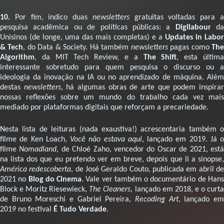
10.
Por fim, indico duas
newsletters
gratuitas voltadas para 
pesquisa acadêmica ou de políticas públicas: a
Digilabour
da
Unisinos (de longe, uma das mais completas) e a
Updates in Labor
& Tech
, do Data & Society. Há também
newsletters
pagas como
Th
Algorithm
, da MIT Tech Review, e a
The Shift
, esta últim
interessante sobretudo para quem pesquisa o discurso ou a
ideologia da inovação na IA ou no aprendizado de máquina. Além
destas
newsletters
, há algumas obras de arte que podem inspira
nossas reflexões sobre um mundo do trabalho cada vez mais
mediado por plataformas digitais que reforçam a precariedade.
Nesta lista de leituras (nada exaustiva!) acrescentaria também o
filme de Ken Loach,
Você não estava aqui
, lançado em 2019. Já o
filme
Nomadland
, de Chloé Zaho, vencedor do Oscar de 2021, est
na lista dos que eu pretendo ver em breve, depois que li a sinopse,
América redescoberta
, de José Geraldo Couto, publicada em abril d
2021 no
Blog do Cinema
. Vale ver também o documentário de Han
Block e Moritz Riesewieck,
The Cleaners
, lançado em 2018, e o curt
de Bruno Moreschi e Gabriel Pereira,
Recoding Art
, lançado e
2019 no festival
É Tudo Verdade
.