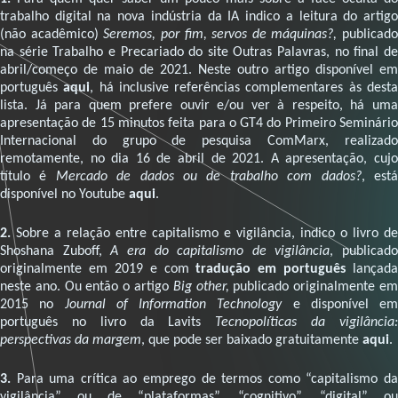
trabalho digital na nova indústria da IA indico a leitura do artigo
(não acadêmico)
Seremos, por fim, servos de máquinas?,
publicado
na série Trabalho e Precariado do site Outras Palavras, no final de
abril/começo de maio de 2021. Neste outro artigo disponível em
português
aqui
, há inclusive referências complementares às dest
lista. Já para quem prefere ouvir e/ou ver à respeito, há uma
apresentação de 15 minutos feita para o GT4 do Primeiro Seminário
Internacional do grupo de pesquisa ComMarx, realizado
remotamente, no dia 16 de abril de 2021. A apresentação, cujo
título é
Mercado de dados ou de trabalho com dados?
, est
disponível no Youtube
aqui
.
2.
Sobre a relação entre capitalismo e vigilância, indico o livro de
Shoshana Zuboff,
A era do capitalismo de vigilância
, publicado
originalmente em 2019 e com
tradução em português
lançada
neste ano. Ou então o artigo
Big other,
publicado originalmente e
2015 no
Journal of Information Technology
e disponível em
português no livro da Lavits
Tecnopolíticas da vigilância
perspectivas da margem
, que pode ser baixado gratuitamente
aqui
.
3.
Para uma crítica ao emprego de termos como “capitalismo da
vigilância” ou de “plataformas”, “cognitivo”, “digital” ou