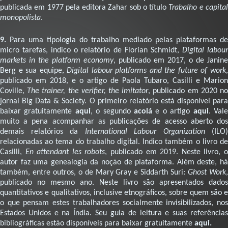
publicada em 1977 pela editora Zahar sob o título
Trabalho e capita
monopolista
.
9.
Para uma tipologia do trabalho mediado pelas plataformas de
micro tarefas, indico o relatório de Florian Schmidt,
Digital labou
markets in the platform economy
, publicado em 2017, o de Janine
Berg e sua equipe,
Digital labour platforms and the future of work
publicado em 2018, e o artigo de Paola Tubaro, Casilli e Marion
Coville,
The trainer, the verifier, the imitator
, publicado em 2020 n
jornal Big Data & Society. O primeiro relatório está disponível para
baixar gratuitamente
aqui
, o segundo
acolá
e o artigo
aqui
. Val
muito a pena acompanhar as publicações de acesso aberto dos
demais relatórios da
International Labour Organization
(ILO)
relacionadas ao tema do trabalho digital. Indico também o livro de
Casilli,
En attendant les robots
, publicado em 2019. Neste livro, 
autor faz uma genealogia da noção de plataforma. Além deste, há
também, entre outros, o de Mary Gray e Siddarth Suri:
Ghost Work
publicado no mesmo ano. Neste livro são apresentados dados
quantitativos e qualitativos, inclusive etnográficos, sobre quem são e
o que pensam estes trabalhadores socialmente invisibilizados, nos
Estados Unidos e na Índia. Seu guia de leitura e suas referências
bibliográficas estão disponíveis para baixar gratuitamente
aqui.