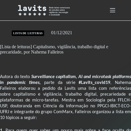
Skip
to
content
01/12/2021
LISTA DE LEITURAS
[Lista de leituras] Capitalismo, vigilância, trabalho digital e
precaridade, por Nahema Falleiros
Autora do texto
Surveillance capitalism, AI and microtask platforms
in pandemic times
,
parte da série
#Lavits_covid19
, Nahem
Falleiros elaborou a pedido da Lavits uma lista com
referências
sobre capitalismo e vigilância, trabalho digital, precariedade e
plataformas de micro-tarefas. Mestra em Sociologia pela FFLCH-
USP, doutoranda em Ciência da Informação no PPGCI-IBICT-ECO-
UFRJ e integrante do grupo ComMarx, Falleiros organizou a lista em
10 tópicos a seguir:
1.
Para quem quer saber um pouco mais sobre a face oculta do