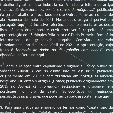
trabalho digital na nova indústria da IA indico a leitura do artigo
(não acadêmico)
Seremos, por fim, servos de máquinas?,
publicado
na série Trabalho e Precariado do site Outras Palavras, no final de
abril/começo de maio de 2021. Neste outro artigo disponível em
português
aqui
, há inclusive referências complementares às dest
lista. Já para quem prefere ouvir e/ou ver à respeito, há uma
apresentação de 15 minutos feita para o GT4 do Primeiro Seminário
Internacional do grupo de pesquisa ComMarx, realizado
remotamente, no dia 16 de abril de 2021. A apresentação, cujo
título é
Mercado de dados ou de trabalho com dados?
, est
disponível no Youtube
aqui
.
2.
Sobre a relação entre capitalismo e vigilância, indico o livro de
Shoshana Zuboff,
A era do capitalismo de vigilância
, publicado
originalmente em 2019 e com
tradução em português
lançada
neste ano. Ou então o artigo
Big other,
publicado originalmente e
2015 no
Journal of Information Technology
e disponível em
português no livro da Lavits
Tecnopolíticas da vigilância
perspectivas da margem
, que pode ser baixado gratuitamente
aqui
.
3.
Para uma crítica ao emprego de termos como “capitalismo da
vigilância” ou de “plataformas”, “cognitivo”, “digital” ou