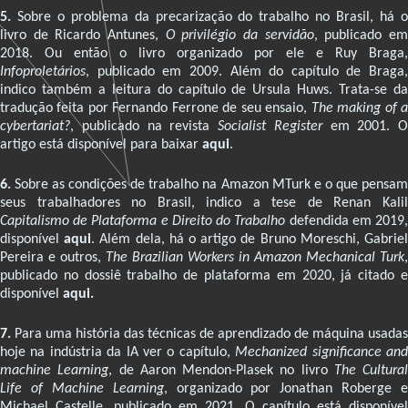
5.
Sobre o problema da precarização do trabalho no Brasil, há o
livro de Ricardo Antunes,
O privilégio da servidão
, publicado e
2018. Ou então o livro organizado por ele e Ruy Braga,
Infoproletários
, publicado em 2009. Além do capítulo de Braga,
indico também a leitura do capítulo de Ursula Huws. Trata-se da
tradução feita por Fernando Ferrone de seu ensaio,
The making of 
cybertariat?
, publicado na revista
Socialist Register
em 2001. O
artigo está disponível para baixar
aqui
.
6.
Sobre as condições de trabalho na Amazon MTurk e o que pensam
seus trabalhadores no Brasil, indico a tese de Renan Kalil
Capitalismo de Plataforma e Direito do Trabalho
defendida em 2019
disponível
aqui
. Além dela, há o artigo de Bruno Moreschi, Gabrie
Pereira e outros,
The Brazilian Workers in Amazon Mechanical Turk
,
publicado no dossiê trabalho de plataforma em 2020, já citado e
disponível
aqui.
7.
Para uma história das técnicas de aprendizado de máquina usadas
hoje na indústria da IA ver o capítulo,
Mechanized significance an
machine Learning
, de Aaron Mendon-Plasek no livro
The Cultural
Life of Machine Learning
, organizado por Jonathan Roberge e
Michael Castelle, publicado em 2021. O capítulo está disponível