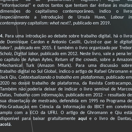
“informacional” e outros tantos que tentam dar ênfase às muitas
dimensões do capitalismo contemporâneo, indico o livro
(especialmente a introdução) de Ursula Huws,
Labour in
contemporary capitalism: what next?,
publicado em 2019.
4.
Para uma introdução ao debate sobre trabalho digital, há o livro
de Dominique Cardon e Antonio Casilli,
Qu’est-ce que le digital
labor?,
publicado em 2015. E também o livro organizado por Trebor
Scholz,
Digital labor
, publicado em 2012. Neste livro, vale a pena le
o capítulo de Ayhan Aytes,
Return of the crowds
, sobre a Amazo
Mechanical Turk (Amazon Mturk). Para uma discussão sobre
trabalho digital no Sul Global, indico o artigo de Rafael Ghromann e
Jack Qiu,
Contextualizando o trabalho em plataformas
, publicado em
2020 no dossiê trabalho de plataforma, da Revista Contracampo.
Também não poderia deixar de indicar o livro seminal de Marcos
Datas,
Trabalho com informação
, publicado em 2012 – resultado d
sua dissertação de mestrado, defendida em 1995 no Programa de
Pós-Graduação em Ciência da Informação do IBICT em convênio
amplo com a ECO da UFRJ. O artigo de Ghromann e Qiu está
disponível para baixar gratuitamente
aqui
e o livro de Dantas
acolá
.