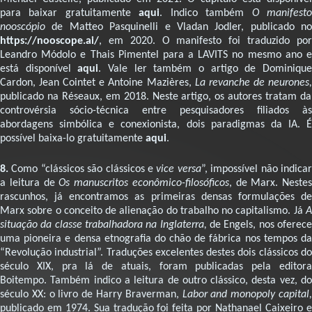
para baixar gratuitamente
aqui
. Indico também
O manifest
nooscópio
de Matteo Pasquinelli e Vladan Jodler, publicado no
https://nooscope.ai/
, em 2020. O manifesto foi traduzido por
Leandro Módolo e Thais Pimentel para a LAVITS no mesmo ano e
está disponível
aqui
. Vale ler também o artigo de Dominiqu
Cardon, Jean Cointet e Antoine Mazières,
La revanche de neurones
publicado na Réseaux, em 2018. Neste artigo, os autores tratam da
controvérsia sócio-técnica entre pesquisadores filiados às
abordagens simbólica e conexionista, dois paradigmas da IA. É
possível baixa-lo gratuitamente
aqui
.
8.
Como “clássicos são clássicos e
vice versa
”, impossível não indica
a leitura de
Os manuscritos econômico-filosóficos
, de Marx. Nestes
rascunhos, já encontramos as primeiras densas formulações de
Marx sobre o conceito de alienação do trabalho no capitalismo. Já
A
situação da classe trabalhadora na Inglaterra,
de Engels, nos oferec
uma pioneira e densa etnografia do chão de fábrica nos tempos da
“Revolução industrial”. Traduções excelentes destes dois clássicos do
século XIX, pra lá de atuais, foram publicadas pela editora
Boitempo. Também indico a leitura de outro clássico, desta vez, do
século XX: o livro de Harry Braverman,
Labor and monopoly capital
publicado em 1974. Sua tradução foi feita por Nathanael Caixeiro e