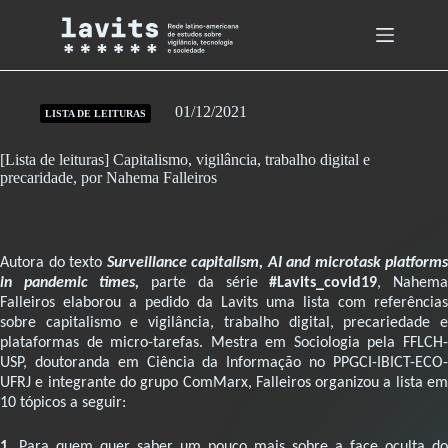
Skip
to
content
01/12/2021
LISTA DE LEITURAS
[Lista de leituras] Capitalismo, vigilância, trabalho digital e
precaridade, por Nahema Falleiros
Autora do texto
Surveillance capitalism, AI and microtask platforms
in pandemic times
,
parte da série
#Lavits_covid19
, Nahem
Falleiros elaborou a pedido da Lavits uma lista com
referências
sobre capitalismo e vigilância, trabalho digital, precariedade e
plataformas de micro-tarefas. Mestra em Sociologia pela FFLCH-
USP, doutoranda em Ciência da Informação no PPGCI-IBICT-ECO-
UFRJ e integrante do grupo ComMarx, Falleiros organizou a lista em
10 tópicos a seguir:
1.
Para quem quer saber um pouco mais sobre a face oculta do