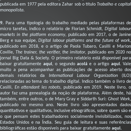
publicada em 1977 pela editora Zahar sob o título
Trabalho e capita
monopolista
.
9.
Para uma tipologia do trabalho mediado pelas plataformas de
micro tarefas, indico o relatório de Florian Schmidt,
Digital labou
markets in the platform economy
, publicado em 2017, o de Janine
Berg e sua equipe,
Digital labour platforms and the future of work
publicado em 2018, e o artigo de Paola Tubaro, Casilli e Marion
Coville,
The trainer, the verifier, the imitator
, publicado em 2020 n
jornal Big Data & Society. O primeiro relatório está disponível para
baixar gratuitamente
aqui
, o segundo
acolá
e o artigo
aqui
. Val
muito a pena acompanhar as publicações de acesso aberto dos
demais relatórios da
International Labour Organization
(ILO)
relacionadas ao tema do trabalho digital. Indico também o livro de
Casilli,
En attendant les robots
, publicado em 2019. Neste livro, 
autor faz uma genealogia da noção de plataforma. Além deste, há
também, entre outros, o de Mary Gray e Siddarth Suri:
Ghost Work
publicado no mesmo ano. Neste livro são apresentados dados
quantitativos e qualitativos, inclusive etnográficos, sobre quem são e
o que pensam estes trabalhadores socialmente invisibilizados, nos
Estados Unidos e na Índia. Seu guia de leitura e suas referências
bibliográficas estão disponíveis para baixar gratuitamente
aqui.