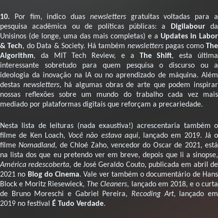
10.
Por fim, indico duas
newsletters
gratuitas voltadas para 
pesquisa acadêmica ou de políticas públicas: a
Digilabour
da
Unisinos (de longe, uma das mais completas) e a
Updates in Labor
& Tech
, do Data & Society. Há também
newsletters
pagas como
Th
Algorithm
, da MIT Tech Review, e a
The Shift
, esta últim
interessante sobretudo para quem pesquisa o discurso ou a
ideologia da inovação na IA ou no aprendizado de máquina. Além
destas
newsletters
, há algumas obras de arte que podem inspira
nossas reflexões sobre um mundo do trabalho cada vez mais
mediado por plataformas digitais que reforçam a precariedade.
Nesta lista de leituras (nada exaustiva!) acrescentaria também o
filme de Ken Loach,
Você não estava aqui
, lançado em 2019. Já o
filme
Nomadland
, de Chloé Zaho, vencedor do Oscar de 2021, est
na lista dos que eu pretendo ver em breve, depois que li a sinopse,
América redescoberta
, de José Geraldo Couto, publicada em abril d
2021 no
Blog do Cinema
. Vale ver também o documentário de Han
Block e Moritz Riesewieck,
The Cleaners
, lançado em 2018, e o curt
de Bruno Moreschi e Gabriel Pereira,
Recoding Art
, lançado e
2019 no festival
É Tudo Verdade
.