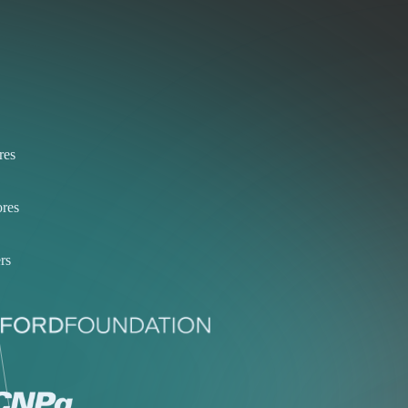
res
res
rs