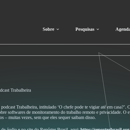
Sobre
Pesquisas
Agend
dcast Trabalheira
odcast Trabalheira, intitulado ‘O chefe pode te vigiar até em casa?’.
e softwares de monitoramento do trabalho remoto e privacidade. O e
s – muitas vezes, sem que eles sequer saibam disso.
de áudio e no site do Repórter Brasil, aqui:
https://reporterbrasil.or