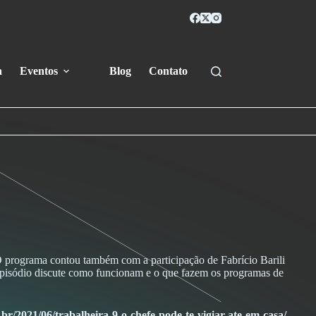
a
Eventos
Blog
Contato
 O programa contou também com a participação de Fabrício Barili
pisódio discute como funcionam e o que fazem os programas de
g.br/2021/06/trabalheira-9-o-chefe-pode-te-vigiar-ate-em-casa/
.