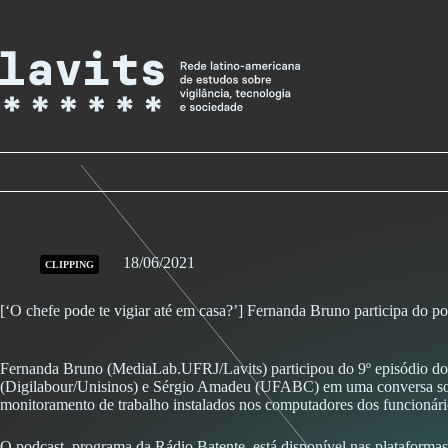
Skip
to
content
18/06/2021
CLIPPING
[‘O chefe pode te vigiar até em casa?’] Fernanda Bruno participa do po
Fernanda Bruno (MediaLab.UFRJ/Lavits) participou do 9º episódio do p
(Digilabour/Unisinos) e Sérgio Amadeu (UFABC) em uma conversa sobr
monitoramento de trabalho instalados nos computadores dos funcionário
O podcast, programa da Rádio Batente, está disponível nas plataformas 