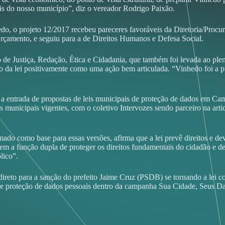
ãs do nosso município”, diz o vereador Rodrigo Paixão.
do, o projeto 12/2017 recebeu pareceres favoráveis da Diretoria/Procu
Orçamento, e seguiu para a de Direitos Humanos e Defesa Social.
de Justiça, Redação, Ética e Cidadania, que também foi levada ao ple
 lei positivamente como uma ação bem articulada. “Vinhedo foi a prime
ntrada de propostas de leis municipais de proteção de dados em Camp
 leis municipais vigentes, com o coletivo Intervozes sendo parceiro na a
do como base para essas versões, afirma que a lei prevê direitos e dev
 tem a função dupla de proteger os direitos fundamentais do cidadão e d
lico”.
ireto para a sanção do prefeito Jaime Cruz (PSDB) se tornando a lei c
l de proteção de dados pessoais dentro da campanha Sua Cidade, Seus D