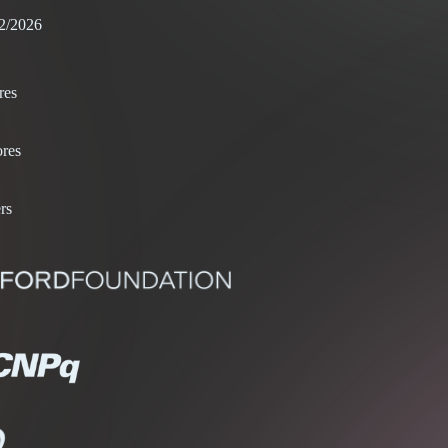
2/2026
res
res
rs