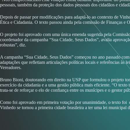
pessoais, também da proteção dos dados pessoais dos cidadãos e cidad
Depois de passar por modificações para adaptá-lo ao contexto de Vinhe
Ética e Cidadania. O texto passou ainda pela comissão de Finanças e 
O projeto foi aprovado com uma única emenda sugerida pela Comissão 
coordenador da campanha “Sua Cidade, Seus Dados”, avalia aprovação da
robustas”, diz.
A campanha “Sua Cidade, Seus Dados” começou no ano passado com a e
adaptações que refletiam articulações políticas locais e referências às
Vereadores.
Bruno Bioni, doutorando em direito na USP que formulou o projeto toma
exercício da cidadania e a uma gestão pública mais eficiente. “O texto
trata-se de reforçar o elo de confiança entre os munícipes e o gestor púb
Como foi aprovado em primeira votação por unanimidade, o texto foi d
Vinhedo se tornou a primeira cidade brasileira a ter uma lei municipa