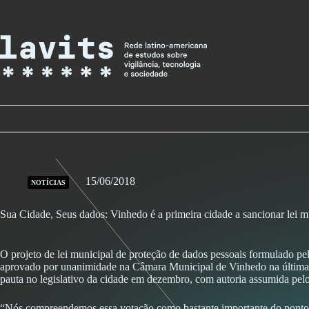
Skip
to
content
15/06/2018
NOTÍCIAS
Sua Cidade, Seus dados: Vinhedo é a primeira cidade a sancionar lei m
O projeto de lei municipal de proteção de dados pessoais formulado p
aprovado por unanimidade na Câmara Municipal de Vinhedo na última s
pauta no legislativo da cidade em dezembro, com autoria assumida pe
“Nós compreendemos essa votação como bastante importante do ponto de 