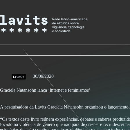
Skip
to
content
30/09/2020
LIVROS
Graciela Natansohn lança ‘Internet e feminismos’
A pesquisadora da Lavits Graciela Natansohn organizou o lançamento, 
“Os textos deste livro reúnem experiências, debates e saberes produzid
focado na violência de gênero que não para de crescer e recrudescer na
estratégias de ação coletiva perante as violências sexistas em todos os 