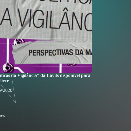
ticas da Vigilância” da Lavits disponível para
livre
9/2020
res