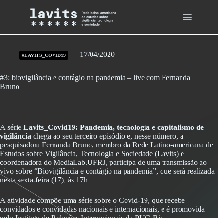
Skip
to
content
17/04/2020
#LAVITS_COVID19
#3: biovigilância e contágio na pandemia – live com Fernanda
Bruno
A série
Lavits_Covid19: Pandemia, tecnologia e capitalismo de
vigilância
chega ao seu terceiro episódio e, nesse número, a
pesquisadora Fernanda Bruno, membro da Rede Latino-americana de
Estudos sobre Vigilância, Tecnologia e Sociedade (Lavits) e
coordenadora do MediaLab.UFRJ, participa de uma transmissão ao
vivo sobre “Biovigilância e contágio na pandemia”, que será realizada
nesta sexta-feira (17), às 17h.
A atividade compõe uma série sobre o Covid-19, que recebe
convidados e convidadas nacionais e internacionais, e é promovida
pelo Instituto de Relações Internacionais da PUC-Rio.