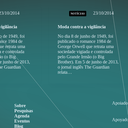
23/10/2014
23/10/2014
NOTÍCIAS
igilância
Moda contra a vigilância
o de 1949, foi
No dia 8 de junho de 1949, foi
ance 1984 de
publicado o romance 1984 de
ue retrata uma
George Orwell que retrata uma
a e controlada
sociedade vigiada e controlada
ão (o Big
pelo Grande Irmão (o Big
e junho de 2013,
Brother). Em 5 de junho de 2013,
The Guardian
o jornal inglês The Guardian
relata…
Apoiado
Sobre
Pesquisas
Agenda
Apoyado
Eventos
Blog