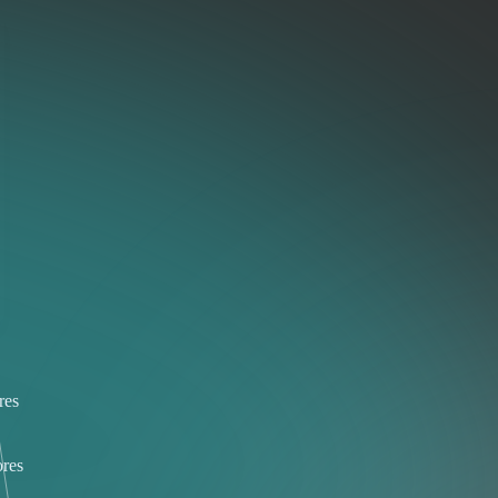
res
res