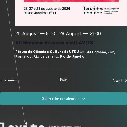
e
i
w
o
s
n
N
a
v
26 August — 8:00
28 August — 21:00
-
i
g
VII Simpósio Internacional LAVITS
a
t
Fórum de Ciência e Cultura da UFRJ
Av. Rui Barbosa, 762,
Flamengo, Rio de Janeiro, Rio de Janeiro
i
o
n
Today
Next
Events
Previous
Eve
Subscribe to calendar