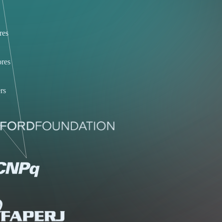
res
res
rs