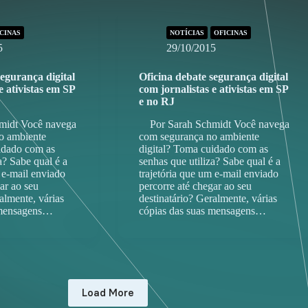
CINAS
NOTÍCIAS
OFICINAS
5
29/10/2015
segurança digital
Oficina debate segurança digital
e ativistas em SP
com jornalistas e ativistas em SP
e no RJ
idt Você navega
Por Sarah Schmidt Você navega
o ambiente
com segurança no ambiente
idado com as
digital? Toma cuidado com as
a? Sabe qual é a
senhas que utiliza? Sabe qual é a
 e-mail enviado
trajetória que um e-mail enviado
ar ao seu
percorre até chegar ao seu
almente, várias
destinatário? Geralmente, várias
 mensagens…
cópias das suas mensagens…
Load More