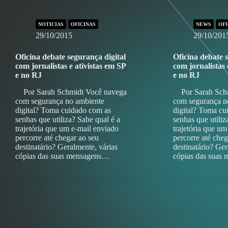
NOTICIAS
OFICINAS
NEWS
OFI
29/10/2015
29/10/201
Oficina debate segurança digital
Oficina debate 
com jornalistas e ativistas em SP
com jornalistas 
e no RJ
e no RJ
Por Sarah Schmidt Você navega
Por Sarah Schm
com segurança no ambiente
com segurança n
digital? Toma cuidado com as
digital? Toma cu
senhas que utiliza? Sabe qual é a
senhas que utiliz
trajetória que um e-mail enviado
trajetória que um
percorre até chegar ao seu
percorre até cheg
destinatário? Geralmente, várias
destinatário? Ger
cópias das suas mensagens…
cópias das suas