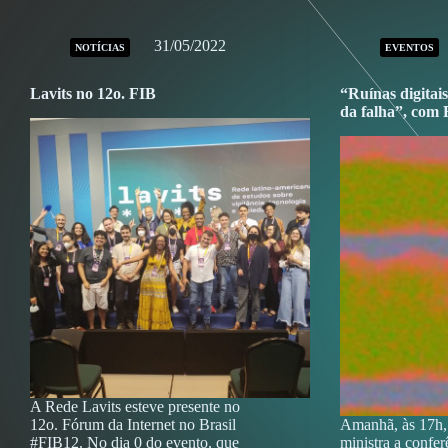
31/05/2022
NOTÍCIAS
EVENTOS
Lavits no 12o. FIB
“Ruínas digitais
da falha”, com
A Rede Lavits esteve presente no
12o. Fórum da Internet no Brasil
Amanhã, às 17h,
#FIB12. No dia 0 do evento, que
ministra a confe