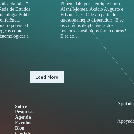
lítica da falha”.
Pimentalab, por Henrique Parra,
Rede de Estudos
Alana Moraes, Acácio Augusto e
ociologia Política
Edson Teles. O texto parte do
conferência
questionamento disparador: “E se
orar o potencial
os critérios de eficiência dos
lógicas como
poderes constituídos forem outros?
istemológicas e
E se ao…
Load More
Apoiado
Sobre
Pesquisas
Agenda
Apoyado
Eventos
Blog
Contato