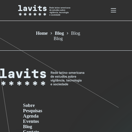
Skip
to
content
Home
Blog
Blog
Blog
Sobre
Pesquisas
Agenda
Eventos
Blog
Contato