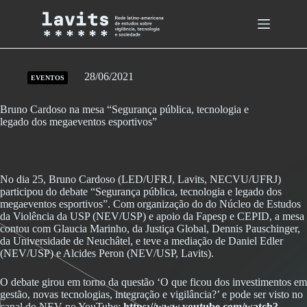
Skip
to
content
28/06/2021
EVENTOS
Bruno Cardoso na mesa “Segurança pública, tecnologia e
legado dos megaeventos esportivos”
No dia 25, Bruno Cardoso (LED/UFRJ, Lavits, NECVU/UFRJ)
participou do debate “Segurança pública, tecnologia e legado dos
megaeventos esportivos”. Com organização do do Núcleo de Estudos
da Violência da USP (NEV/USP) e apoio da Fapesp e CEPID, a mesa
contou com Glaucia Marinho, da Justiça Global
, Dennis Pauschinger,
da Universidade de Neuchâtel, e teve a mediação de Daniel Edler
(NEV/USP) e Alcides Peron (NEV/USP, Lavits).
O debate girou em torno da questão ‘O que ficou dos investimentos em
gestão, novas tecnologias, integração e vigilância?’ e pode ser visto no
canal do NEV no YouTube:
https://www.youtube.com/watch?