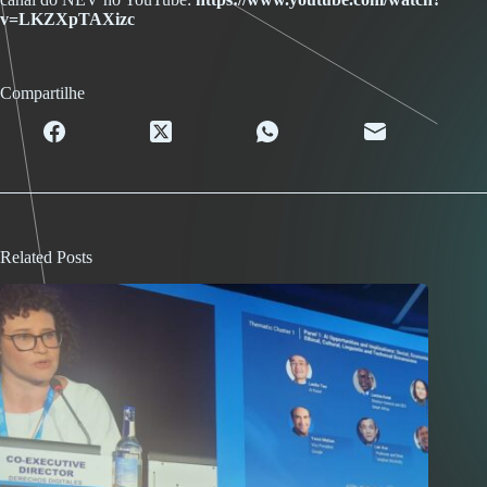
v=LKZXpTAXizc
Compartilhe
Related Posts