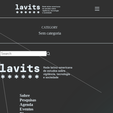
Skip
to
content
CATEGORY
Sem categoria
No
results
Sobre
Pesquisas
Agenda
Eventos