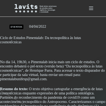
Skip
to
content
04/04/2022
EVENTOS
Ciclo de Estudos Pimentalab: Da tecnopolítica às lutas
cosmotécnicas
No dia 14, 19h30, o Pimentalab inicia mais um ciclo de estudos. O
encontro debaterá o pré-texto (versão beta) “Da tecnopolítica às lutas
cosmotécnicas”, de Henrique Parra. Para acessar o texto disparador do
e participar da sala virtual, basta enviar um email para:
pimentalabunifesp@gmail.com.
Resumo do texto:
O texto objetiva cartografar a emergência de lutas
cosmotécnicas enquanto expressões de uma política ontológica.
Partimos do reconhecimento da pandemia de covid19 como um
acontecimento tecnopolítico do Antropoceno. Caracterizamos o campo
problemático da investigação na confluência de três dinâmicas: (1)