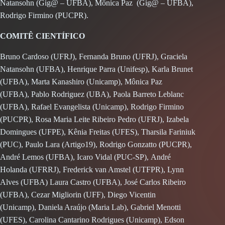
Natansohn (Gig@ – UFBA), Mônica Paz (Gig@ – UFBA),
Rodrigo Firmino (PUCPR).
COMITÊ CIENTÍFICO
Bruno Cardoso (UFRJ), Fernanda Bruno (UFRJ), Graciela
Natansohn (UFBA), Henrique Parra (Unifesp), Karla Brunet
(UFBA), Marta Kanashiro (Unicamp), Mônica Paz
(UFBA), Pablo Rodriguez (UBA), Paola Barreto Leblanc
(UFBA), Rafael Evangelista (Unicamp), Rodrigo Firmino
(PUCPR), Rosa Maria Leite Ribeiro Pedro (UFRJ), Izabela
Domingues (UFPE), Kênia Freitas (UFES), Tharsila Fariniuk
(PUC), Paulo Lara (Artigo19), Rodrigo Gonzatto (PUCPR),
André Lemos (UFBA), Icaro Vidal (PUC-SP), André
Holanda (UFRRJ), Frederick van Amstel (UTFPR), Lynn
Alves (UFBA) Laura Castro (UFBA), José Carlos Ribeiro
(UFBA), Cezar Migliorin (UFF), Diego Vicentin
(Unicamp), Daniela Araújo (Maria Lab), Gabriel Menotti
(UFES), Carolina Cantarino Rodrigues (Unicamp), Edson