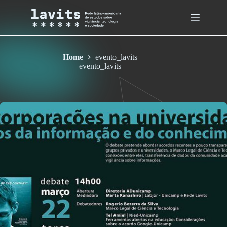
Skip
to
content
Home
evento_lavits
evento_lavits