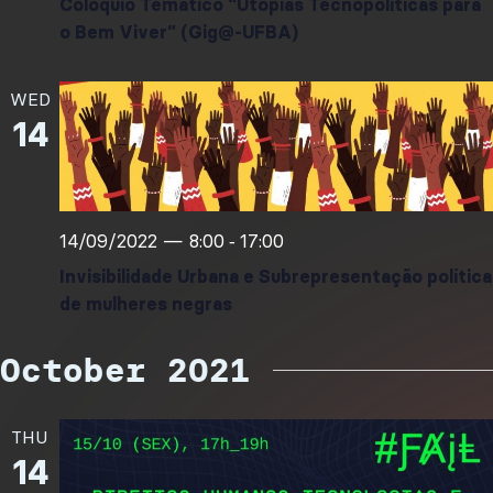
Colóquio Temático “Utopias Tecnopolíticas para
o Bem Viver” (Gig@-UFBA)
WED
14
14/09/2022 — 8:00
17:00
-
Invisibilidade Urbana e Subrepresentação política
de mulheres negras
October 2021
THU
14