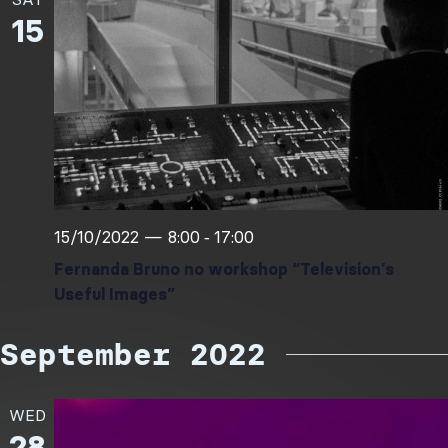
15
15/10/2022 — 8:00
17:00
-
Fernanda Bruno no workshop “Television’s
Useful Images”
September 2022
WED
28