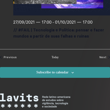
27/09/2021 — 17:00
01/10/2021 — 17:00
-
// #FAIL | Tecnologia e Política: pensar e fazer
mundos a partir de suas falhas e ruínas
Events
Ev
Previous
Next
Today
Subscribe to calendar