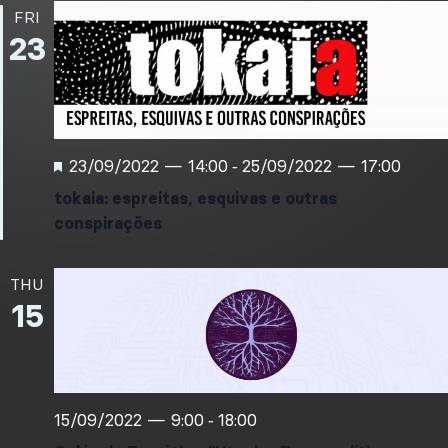
FRI
23
F
23/09/2022 — 14:00
25/09/2022 — 17:00
-
e
a
tokaia: espreitas, esquivas e outras
t
conspirações
u
r
e
d
THU
15
15/09/2022 — 9:00
18:00
-