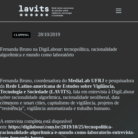
Skip
to
content
28/10/2019
CLIPPING
Fernanda Bruno na DigiLabour: tecnopolítica, racionalidade
algorítmica e mundo como laboratório
Fernanda Bruno, coordenadora do
MediaLab UFRJ
e pesquisadora
da
Rede Latino-americana de Estudos sobre Vigilância,
Tecnologia e Sociedade (LAVITS)
, fala em entrevista à DigiLabour
sobre racionalidade algorítmica, racionalidade neoliberal, data
commons e smart cities, capitalismo de vigilância, projetos de
“resistência”, vigilância automatizada e trabalho humano.
A entrevista completa está disponível
em:
https://digilabour.com.br/2019/10/25/tecnopolitica-
racionalidade-algoritmica-e-mundo-como-laboratorio-entrevista-
com-fernanda-bruno