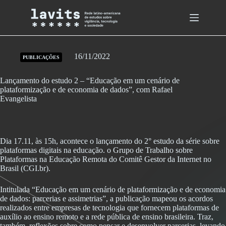
Skip
to
content
16/11/2022
PUBLICAÇÕES
Lançamento do estudo 2 – “Educação em um cenário de
plataformização e de economia de dados”, com Rafael
Evangelista
Dia 17.11, às 15h, acontece o lançamento do 2° estudo da série sobre
plataformas digitais na educação. o Grupo de Trabalho sobre
Plataformas na Educação Remota do Comitê Gestor da Internet no
Brasil (CGI.br).
Intitulada “Educação em um cenário de plataformização e de economia
de dados: parcerias e assimetrias”, a publicação mapeou os acordos
realizados entre empresas de tecnologia que fornecem plataformas de
auxílio ao ensino remoto e a rede pública de ensino brasileira. Traz,
também, reflexões sobre como pensar e desenvolver parcerias, levando