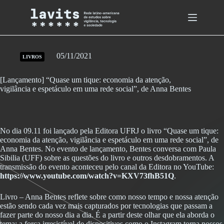
Skip
to
content
05/11/2021
LIVROS
[Lançamento] “Quase um tique: economia da atenção,
vigilância e espetáculo em uma rede social”, de Anna Bentes
No dia 09.11 foi lançado pela Editora UFRJ o livro “Quase um tique:
economia da atenção, vigilância e espetáculo em uma rede social”, de
Anna Bentes. No evento de lançamento, Bentes conversa com Paula
Sibilia (UFF) sobre as questões do livro e outros desdobramentos. A
transmissão do evento aconteceu pelo canal da Editora no YouTube:
https://www.youtube.com/watch?v=KXV73fhB51Q
.
Livro – Anna Bentes reflete sobre como nosso tempo e nossa atenção
estão sendo cada vez mais capturados por tecnologias que passam a
fazer parte do nosso dia a dia. É a partir deste olhar que ela aborda o
tema: a força irresistível de dispositivos como o Instagram torna nossos