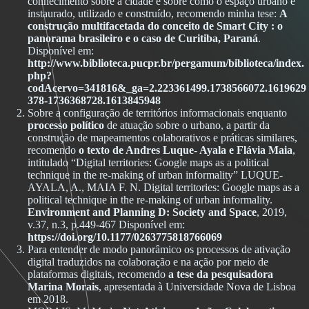
conhecimento sobre a cidade e sobre como o espaço urbano é
instaurado, utilizado e construído, recomendo minha tese:
A
construção multifacetada do conceito de Smart City : o
panorama brasileiro e o caso de Curitiba, Paraná
.
Disponível em:
http://www.biblioteca.pucpr.br/pergamum/biblioteca/index.
php?
codAcervo=341816&_ga=2.223361499.1738566072.1619629
378-1736368728.1613845948
Sobre a configuração de territórios informacionais enquanto
processo político
de atuação sobre o urbano, a partir da
construção de mapeamentos colaborativos e práticas similares,
recomendo
o texto de Andres Luque- Ayala e Flávia Maia
,
intitulado “Digital territories: Google maps as a political
technique in the re-making of urban informality”
LUQUE-
AYALA, A., MAIA F. N. Digital territories: Google maps as a
political technique in the re-making of urban informality.
Environment and Planning D: Society and Space
, 2019,
v.37, n.3, p.449-467 Disponível em:
https://doi.org/10.1177/0263775818766069
Para entender de modo panorâmico os processos de ativação
digital traduzidos na colaboração e na ação por meio de
plataformas digitais, recomendo
a tese da pesquisadora
Marina Morais
, apresentada à Universidade Nova de Lisboa
em 2018.