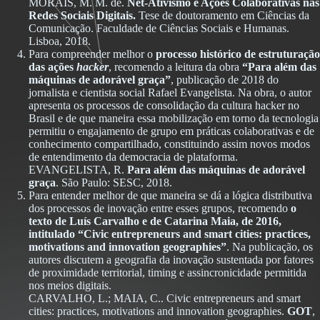
MORAIS, M. M. de.
Net-Ativismo e Ações Colaborativas nas
Redes Sociais Digitais.
Tese de doutoramento em Ciências da
Comunicação. Faculdade de Ciências Sociais e Humanas.
Lisboa, 2018.
Para compreender melhor o
processo histórico de estruturação
das ações
hacker
, recomendo a leitura da
obra
“Para além das
máquinas de adorável graça”
, publicação de 2018 do
jornalista e cientista social Rafael
Evangelista. Na obra, o autor
apresenta os processos de consolidação da cultura hacker no
Brasil e de que
maneira essa mobilização em torno da tecnologia
permitiu o engajamento de grupo em práticas colaborativas e de
conhecimento compartilhado, constituindo assim novos modos
de entendimento da democracia de plataforma.
EVANGELISTA, R.
Para além das máquinas de adorável
graça
. São Paulo: SESC, 2018.
Para entender melhor de que maneira se dá a lógica distributiva
dos processos de inovação entre esses grupos, recomendo
o
texto de Luís Carvalho e de Catarina Maia, de 2016,
intitulado “Civic entrepreneurs and smart cities: practices,
motivations and innovation geographies”
. Na publicação, os
autores discutem a geografia da inovação sustentada por fatores
de proximidade territorial, timing e assincronicidade permitida
nos meios digitais.
CARVALHO, L.; MAIA, C.. Civic entrepreneurs and smart
cities: practices, motivations and innovation geographies.
GOT
,