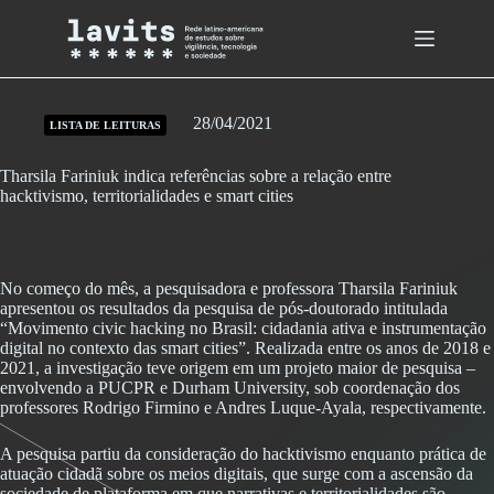
Skip
to
content
28/04/2021
LISTA DE LEITURAS
Tharsila Fariniuk indica referências sobre a relação entre
hacktivismo, territorialidades e smart cities
No começo do mês, a pesquisadora e professora Tharsila Fariniuk
apresentou os resultados da pesquisa de pós-doutorado intitulada
“Movimento civic hacking no Brasil: cidadania ativa e instrumentação
digital no contexto das smart cities”. Realizada entre os anos de 2018 e
2021, a investigação teve origem em um projeto maior de pesquisa –
envolvendo a PUCPR e Durham University, sob coordenação dos
professores Rodrigo Firmino e Andres Luque-Ayala, respectivamente.
A pesquisa partiu da consideração do hacktivismo enquanto prática de
atuação cidadã sobre os meios digitais, que surge com a ascensão da
sociedade de plataforma em que narrativas e territorialidades são