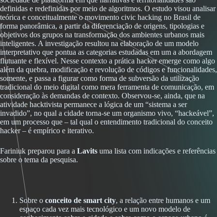
definidas e redefinidas por meio de algoritmos. O estudo visou analisar
teórica e conceitualmente o movimento civic hacking no Brasil de
forma panorâmica, a partir da diferenciação de origens, tipologias e
objetivos dos grupos na transformação dos ambientes urbanos mais
inteligentes. A investigação resultou na elaboração de um modelo
interpretativo que pontua as categorias estudadas em um a abordagem
flutuante e flexível. Nesse contexto a prática hacker emerge como algo
além da quebra, modificação e revolução de códigos e funcionalidades,
somente, e passa a figurar como forma de subversão da utilização
tradicional do meio digital como mera ferramenta de comunicação, em
consideração às demandas de contexto. Observou-se, ainda, que na
atividade hacktivista permanece a lógica de um “sistema a ser
invadido”, no qual a cidade torna-se um organismo vivo, “hackeável”,
em um processo que – tal qual o entendimento tradicional do conceito
hacker – é empírico e iterativo.
Fariniuk preparou para a
Lavits
uma lista com indicações e referências
sobre o tema da pesquisa.
Sobre o
conceito de smart city
, a relação entre humanos e um
espaço cada vez mais tecnológico e um novo modelo de