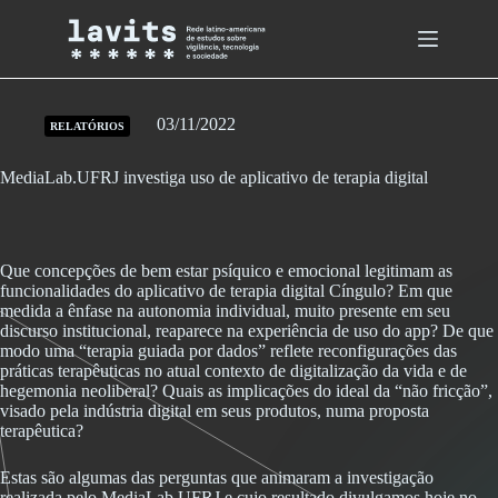
Skip
to
content
03/11/2022
RELATÓRIOS
MediaLab.UFRJ investiga uso de aplicativo de terapia digital
Que concepções de bem estar psíquico e emocional legitimam as
funcionalidades do aplicativo de terapia digital Cíngulo? Em que
medida a ênfase na autonomia individual, muito presente em seu
discurso institucional, reaparece na experiência de uso do app? De que
modo uma “terapia guiada por dados” reflete reconfigurações das
práticas terapêuticas no atual contexto de digitalização da vida e de
hegemonia neoliberal? Quais as implicações do ideal da “não fricção”,
visado pela indústria digital em seus produtos, numa proposta
terapêutica?
Estas são algumas das perguntas que animaram a investigação
realizada pelo MediaLab.UFRJ e cujo resultado divulgamos hoje no