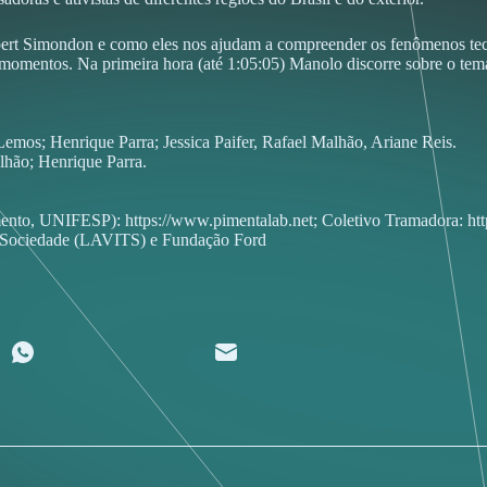
bert Simondon e como eles nos ajudam a compreender os fenômenos tecn
momentos. Na primeira hora (até 1:05:05) Manolo discorre sobre o tem
mos; Henrique Parra; Jessica Paifer, Rafael Malhão, Ariane Reis.
alhão; Henrique Parra.
mento, UNIFESP): https://www.pimentalab.net; Coletivo Tramadora: ht
e Sociedade (LAVITS) e Fundação Ford