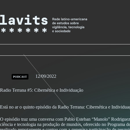
Skip
to
content
12/09/2022
PODCAST
Radio Terrana #5: Cibernética e Individuação
Está no ar o quinto episódio da Radio Terrana: Cibernética e Individ
O episódio traz uma conversa com Pablo Esteban “Manolo” Rodriguez. Di
ciência e tecnologia na produção de mundos, oferecido no Programa d
realizado remotamente e contou com a generosa participação de pesquisad