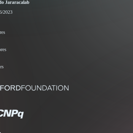
o Jararacalab
6/2023
res
res
rs