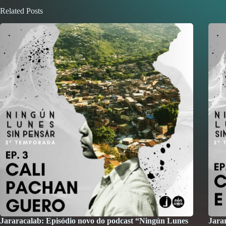
Related Posts
Jararacalab: Episódio novo do podcast “Ningún Lunes
Jara