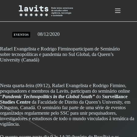
Skip
to
content
08/12/2020
EVENTOS
Rafael Evangelista e Rodrigo Firminoparticipam de Seminário
sobre tecnopolíticas e pandemia no Sul Global, da Queen’s
University (Canadá)
Nesta quarta-feira (09/12), Rafael Evangelista e Rodrigo Firmino,
pesquisadores e membros da Lavits, participam do seminário online
“
Pandemic Technopolitics in the Global South”
do
Surveillance
Studies Centre
da Faculdade de Direito da Queen’s University, em
Kingston, Canadá. O seminário faz parte de uma série de eventos
organizados regularmente pelo SSC para unir pesquisadores,
investigadores e estudiosos de todo o mundo vinculados à temática da
vigilância.
O evento ocorre neste dia 9 às 14:30 (horário de Brasília) e os