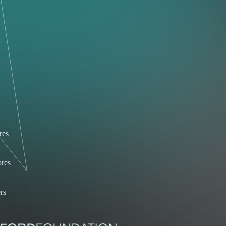
res
res
rs