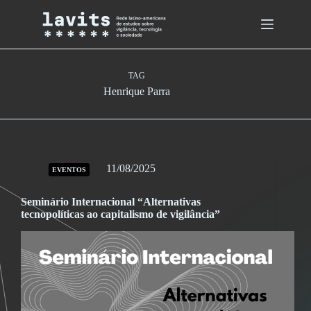
Skip
to
content
TAG
Henrique Parra
11/08/2025
EVENTOS
Seminário Internacional “Alternativas
tecnopolíticas ao capitalismo de vigilância”