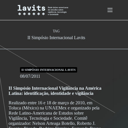
Skip
to
content
TAG
II Simpósio Internacional Lavits
II SIMPÓSIO INTERNACIONAL LAVITS
08/07/2011
II Simpósio Internacional Vigilância na América
Latina: identificação, identidade e vigilância
Realizado entre 16 e 18 de março de 2010, em
Toluca (México) na UNAEMex e organizado pela
Rede Latino-Americana de Estudos sobre
Vigilância, Tecnologia e Sociedade. Comitê
organizador: Nelson Arteaga Botello, Roberto J.