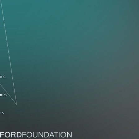
res
res
rs