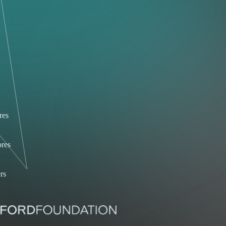
res
res
rs