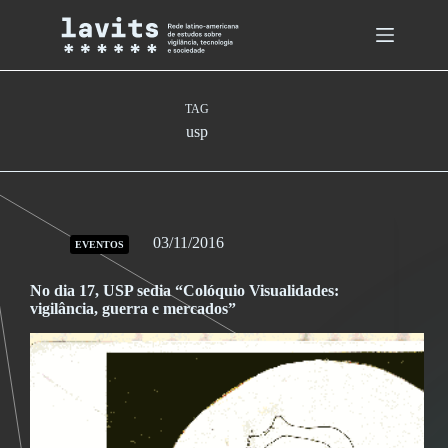
Skip
to
content
TAG
usp
03/11/2016
EVENTOS
No dia 17, USP sedia “Colóquio Visualidades:
vigilância, guerra e mercados”