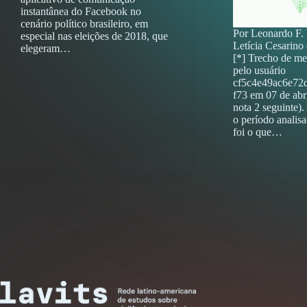
instantânea do Facebook no
cenário político brasileiro, em
Por Leonardo F.
especial nas eleições de 2018, que
Letícia Cesarino
elegeram…
[*] Trecho de m
pelo usuário
cf5c4e49ac6e72
f73 em 07 de abri
nota 2 seguinte)
o período analisa
foi o que…