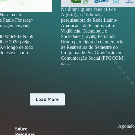
Na última quinta-feira (13 de
 Nascimento,
Agosto), às 18 horas, a
 e Paulo Fonseca*
pesquisadora da Rede Latino-
ensagem enviada
Americana de Estudos sobre
Vigilância, Tecnologia e
d60bf0e9d3d9359
Sociedade (Lavits) Fernanda
l de 2020 (veja a
Bruno participou da Conferência
. Ao longo de todo
de Reabertura do Semestre do
do este usuário
Programa de Pós-Graduação em
Comunicação Social (PPGCOM)
da…
Load More
Apoiado
Sobre
Pesquisas