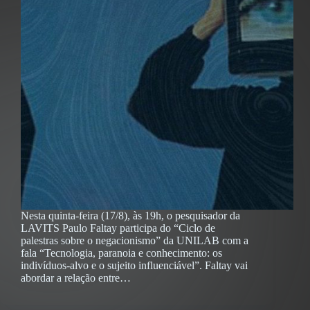
Nesta quinta-feira (17/8), às 19h, o pesquisador da
LAVITS Paulo Faltay participa do “Ciclo de
palestras sobre o negacionismo” da UNILAB com a
fala “Tecnologia, paranoia e conhecimento: os
indivíduos-alvo e o sujeito influenciável”. Faltay vai
abordar a relação entre…