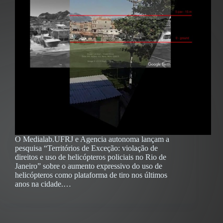
O Medialab.UFRJ e Agencia autonoma lançam a
pesquisa “Territórios de Exceção: violação de
direitos e uso de helicópteros policiais no Rio de
Janeiro” sobre o aumento expressivo do uso de
helicópteros como plataforma de tiro nos últimos
anos na cidade.…