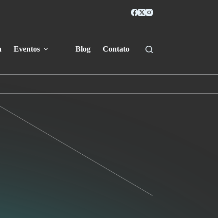
a
Eventos
Blog
Contato