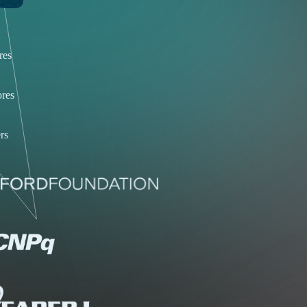
res
res
rs