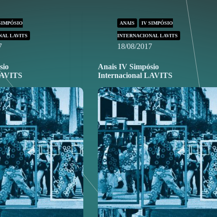
SIMPÓSIO
ANAIS
IV SIMPÓSIO
NAL LAVITS
INTERNACIONAL LAVITS
7
18/08/2017
sio
Anais IV Simpósio
LAVITS
Internacional LAVITS