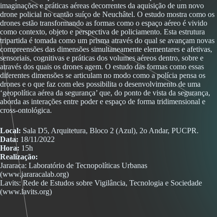
imaginações e práticas aéreas decorrentes da aquisição de um novo
drone policial no cantão suíço de Neuchâtel. O estudo mostra como os
drones estão transformando as formas como o espaço aéreo é vivido
como contexto, objeto e perspectiva de policiamento. Esta estrutura
tripartida é tomada como um prisma através do qual se avançam novas
compreensões das dimensões simultaneamente elementares e afetivas,
sensoriais, cognitivas e práticas dos volumes aéreos dentro, sobre e
através dos quais os drones agem. O estudo das formas como essas
diferentes dimensões se articulam no modo como a polícia pensa os
drones e o que faz com eles possibilita o desenvolvimento de uma
‘geopolítica aérea da segurança’ que, do ponto de vista da segurança,
aborda as interações entre poder e espaço de forma tridimensional e
cross-ontológica.
Local:
Sala D5, Arquitetura, Bloco 2 (Azul), 2o Andar, PUCPR.
Data:
18/11/2022
Hora:
15h
Realização:
Jararaca: Laboratório de Tecnopolíticas Urbanas
(www.jararacalab.org)
Lavits: Rede de Estudos sobre Vigilância, Tecnologia e Sociedade
(www.lavits.org)