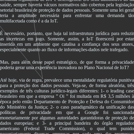
saúde, sempre haveria vácuos normativos não cobertos pela legislação
setorial brasileira de proteção de dados pessoais. Somente uma lei geral
teria a amplitude necessária para enfrentar uma demanda tão
multifacetada como é a da IoT.
É necessário, portanto, que haja tal infraestrutura jurídica para reduzir
as incertezas em jogo. Somente, assim, a IoT florescerá por estar
inserida em um ambiente que catalisa a confiança dos seus atores,
especialmente quanto ao fluxo de informações-dados nele trafegado.
Mas, para além desse papel estratégico, de que forma a privacidade
poderia gerar uma experiência inovadora no Plano Nacional de IoT?
Até hoje, via de regra, prevalece uma mentalidade regulatória punitiva
para a proteção dos dados pessoais. Veja-se, de forma aleatória, três
exemplos de três culturas jurídico-legais diferentes: 1- o leading case
brasileiro em que a empresa ” Oi ” foi multada em R$ 3,5 milhões à
época pelo então Departamento de Proteção e Defesa do Consumidor
do Ministério da Justiça; 2- o caso paradigmático da unificação das
políticas de privacidade em que a Google foi sancionada
monetariamente por algumas autoridades garantidoras de proteção de
dados europeias; e 3- a principal bandeira do órgão regulador
americano (Federal Trade Commission), o qual tem punido
pecuniariamente diversas empresas por cada uma das promessas