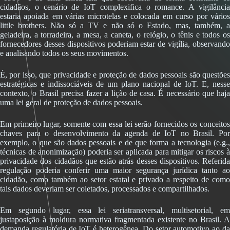
cidadãos, o cenário de IoT complexifica o romance. A vigilância
estaria apoiada em várias microtelas e colocada em curso por vários
little brothers. Não só a TV e não só o Estado, mas, também, a
geladeira, a torradeira, a mesa, a caneta, o relógio, o tênis e todos os
fornecedores desses dispositivos poderiam estar de vigília, observando
e analisando todos os seus movimentos.
É, por isso, que privacidade e proteção de dados pessoais são questões
estratégicas e indissociáveis de um plano nacional de IoT. E, nesse
contexto, o Brasil precisa fazer a lição de casa. É necessário que haja
uma lei geral de proteção de dados pessoais.
Em primeiro lugar, somente com essa lei serão fornecidos os conceitos
chaves para o desenvolvimento da agenda de IoT no Brasil. Por
exemplo, o que são dados pessoais e de que forma a tecnologia (e.g.,
técnicas de anonimização) poderia ser aplicada para mitigar os riscos à
privacidade dos cidadãos que estão atrás desses dispositivos. Referida
regulação poderia conferir uma maior segurança jurídica tanto ao
cidadão, como também ao setor estatal e privado a respeito de como
tais dados deveriam ser coletados, processados e compartilhados.
Em segundo lugar, essa lei seriatransversal, multisetorial, em
justaposição à moldura normativa fragmentada existente no Brasil. A
demanda regulatória de IoT é heterogênea. Do setor automotivo ao da