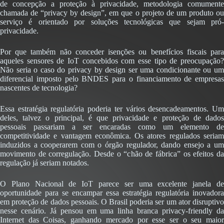
de concepção a proteção à privacidade, metodologia comumente
chamada de “privacy by design”, em que o projeto de um produto ou
serviço é orientado por soluções tecnológicas que sejam pró-
privacidade.
Por que também não conceder isenções ou benefícios fiscais para
aqueles sensores de IoT concebidos com esse tipo de preocupação?
Não seria o caso do privacy by design ser uma condicionante ou um
diferencial imposto pelo BNDES para o financiamento de empresas
nascentes de tecnologia?
Essa estratégia regulatória poderia ter vários desencadeamentos. Um
deles, talvez o principal, é que privacidade e proteção de dados
pessoais passariam a ser encaradas como um elemento de
competitividade e vantagem econômica. Os atores regulados seriam
induzidos a cooperarem com o órgão regulador, dando ensejo a um
movimento de corregulação. Desde o “chão de fábrica” os efeitos da
regulação já seriam notados.
O Plano Nacional de IoT parece ser uma excelente janela de
oportunidade para se encampar essa estratégia regulatória inovadora
em proteção de dados pessoais. O Brasil poderia ser um ator disruptivo
nesse cenário. Já pensou em uma linha branca privacy-friendly da
Internet das Coisas, ganhando mercado por esse ser o seu maior