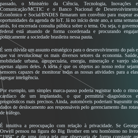
passado, o Ministério da Ciência, Tecnologia, Inovações e
Comunicação/MCTIC e o Banco Nacional de Desenvolvimento
Econômico e Social/BNDES firmaram um convênio para mapear as
oportunidades da agenda de IoT. Já no início deste ano, a uma semana
atrás, foi encerrada consulta pública sobre o tema. Ou seja, o governo
federal está atuando de forma coordenada e procurando engajar
politicamente a sociedade brasileira nessa pauta.
É sem dúvida um assunto estratégico para o desenvolvimento do país e
que vai revolucionar os mais diversos setores da economia. Saúde,
mobilidade urbana, agropecuária, energia, mineração e varejo são
apenas alguns deles. A ideia é que os objetos ao nosso redor sejam
sensores capazes de monitorar todas as nossas atividades para a elas
agregar inteligência.
Por exemplo, um simples marca-passo poderia registrar todo o ritmo
cardíaco de um implantado, o que permitiria diagnósticos e
prognósticos mais precisos. Ainda, automóveis poderiam transmitir os
dados de deslocamento aos responsáveis pelo gerenciamento das rotas
de tráfego.
É intuitiva a preocupação com relação à privacidade. Se George
Orwell pensou na figura do Big Brother em seu homônimo no livro
“1984” e de uma única tela que observaria de forma constante os