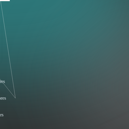
res
res
rs