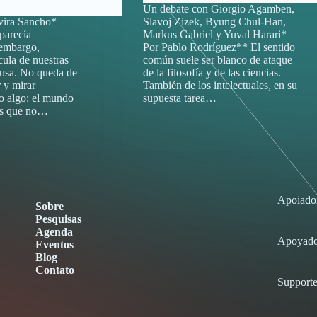
Un debate con Giorgio Agamben,
vira Sancho*
Slavoj Zizek, Byung Chul-Han,
parecía
Markus Gabriel y Yuval Harari*
 embargo,
Por Pablo Rodríguez** El sentido
cula de nuestras
común suele ser blanco de ataque
ausa. No queda de
de la filosofía y de las ciencias.
 y mirar
También de los intelectuales, en su
bo algo: el mundo
supuesta tarea…
los que no…
Apoiado
Sobre
Pesquisas
Agenda
Apoyado
Eventos
Blog
Contato
Supporte