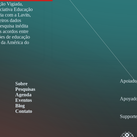
ção Vigiada,
iciativa Educação
ia com a Lavits,
eiros dados
esquisa inédita
 acordos entre
ções de educação
s da América do
Apoiado
Sobre
Pesquisas
Agenda
Apoyado
Eventos
Blog
Contato
Supporte