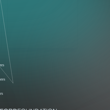
res
res
rs