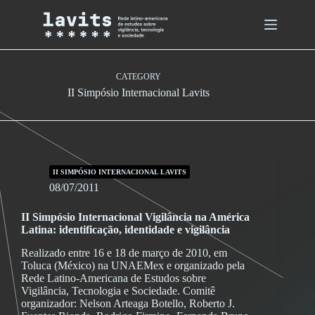
Skip
to
content
CATEGORY
II Simpósio Internacional Lavits
II SIMPÓSIO INTERNACIONAL LAVITS
08/07/2011
II Simpósio Internacional Vigilância na América
Latina: identificação, identidade e vigilância
Realizado entre 16 e 18 de março de 2010, em
Toluca (México) na UNAEMex e organizado pela
Rede Latino-Americana de Estudos sobre
Vigilância, Tecnologia e Sociedade. Comitê
organizador: Nelson Arteaga Botello, Roberto J.