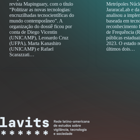
revista Mapinguary, com o título
Metrópoles Núcle
“Politizar as novas tecnologias:
JararacaLab e 
encruzilhadas tecnocientíficas do
analisou a imple
mundo contemporâneo”. A
baseada em tecno
organização do dossiê ficou por
reconhecimento f
conta de Diego Vicentin
de Frequência (R
(UNICAMP), Leonardo Cruz
públicas estadua
(UFPA), Marta Kanashiro
2023. O estado r
(UNICAMP) e Rafael
últimos dois…
Scarazzati…