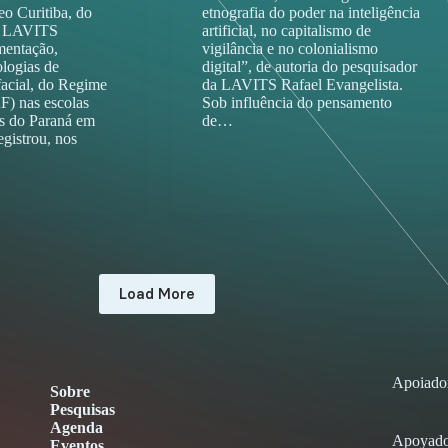
o Curitiba, do
etnografia do poder na inteligência
da LAVITS
artificial, no capitalismo de
mentação,
vigilância e no colonialismo
logias de
digital”, de autoria do pesquisador
acial, do Regime
da LAVITS Rafael Evangelista.
F) nas escolas
Sob influência do pensamento
is do Paraná em
de…
egistrou, nos
Load More
Apoiado
Sobre
Pesquisas
Agenda
Apoyado
Eventos