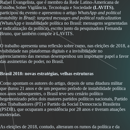
Rafael Evangelista, que é membro da Rede Latino-Americana de
Estudos Sobre Vigilância, Tecnologia e Sociedade
(LAVITS)
,
participou do evento e apresentou o artigo
WhatsApp and political
instability in Brazil: targeted messages and political radicalization
(WhatsApp e instabilidade política no Brasil: mensagens segmentadas
e radicalização da política), escrito junto da pesquisadora Fernanda
Bruno, que também compõe a LAVITS.
O trabalho apresenta uma reflexão sobre como, nas eleições de 2018, a
visibilidade nas plataformas digitais e a invisibilidade no
gerenciamento das mesmas desempenhou um importante papel a favor
das assimetrias de poder, no Brasil.
Brasil 2018: novas estratégias, velhas estruturas
Como apontam os autores do artigo, depois de uma ditadura militar
que durou 21 anos e de um pequeno período de instabilidade política
nos anos subsequentes, o Brasil teve seu cenário político
hegemonizado pelos dois maiores partidos políticos nacionais, Partido
dos Trabalhadores (PT) e Partido da Social Democracia Brasileira
(PSDB), que ocuparam a presidência por 28 anos e tiveram atuações
moderadas.
As eleições de 2018, contudo, alteraram os rumos da política e da