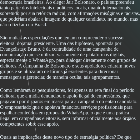
democracia brasileiras. Ao eleger Jair Bolsonaro, o país surpreendeu
tanto parte dos intelectuais e políticos locais, quanto internacionais,
sobretudo por sua retórica radical, com afirmações misóginas e racistas,
que poderiam abalar a imagem de qualquer candidato, no mundo, mas
não o fizeram no Brasil.
São muitas as especulações que tentam compreender o sucesso
eleitoral do atual presidente. Uma das hipóteses, apontada por
Evangelista e Bruno, é da centralidade de uma campanha de
comunicação que se utilizou vastamente de plataformas digitais,
especialmente o WhatsApp, para dialogar diretamente com grupos de
eleitores. A campanha de Bolsonaro e seus apoiadores criaram novos
grupos e se utilizaram de fóruns já existentes para direcionar
mensagens e gerenciar, de maneira oculta, tais agrupamentos.
Como lembram os pesquisadores, foi apenas na reta final do período
eleitoral que a mídia denunciou o apoio ilegal de empresários, que
pagavam por disparos em massa para a campanha do então candidato.
O empresariado que o apoiava financiou serviços profissionais para
espalhar conteúdos em grupos do WhatsApp, o que é uma prática
ilegal em campanhas eleitorais, sem informar oficialmente aos órgãos
competentes sobre esse apoio.
Quais as implicações deste novo tipo de estratégia política? De que