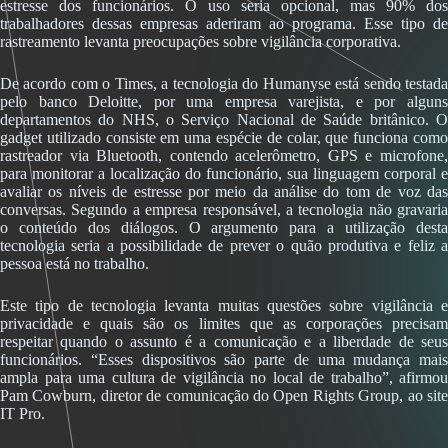
estresse dos funcionários. O uso seria opcional, mas 90% dos
trabalhadores dessas empresas aderiram ao programa. Esse tipo de
rastreamento levanta preocupações sobre vigilância corporativa.
De acordo com o Times, a tecnologia do Humanyse está sendo testada
pelo banco Deloitte, por uma empresa varejista, e por alguns
departamentos do NHS, o Serviço Nacional de Saúde britânico. O
gadget utilizado consiste em uma espécie de colar, que funciona como
rastreador via Bluetooth, contendo acelerômetro, GPS e microfone,
para monitorar a localização do funcionário, sua linguagem corporal e
avaliar os níveis de estresse por meio da análise do tom de voz das
conversas. Segundo a empresa responsável, a tecnologia não gravaria
o conteúdo dos diálogos. O argumento para a utilização desta
tecnologia seria a possibilidade de prever o quão produtiva e feliz a
pessoa está no trabalho.
Este tipo de tecnologia levanta muitas questões sobre vigilância e
privacidade e quais são os limites que as corporações precisam
respeitar quando o assunto é a comunicação e a liberdade de seus
funcionários. “Esses dispositivos são parte de uma mudança mais
ampla para uma cultura de vigilância no local de trabalho”, afirmou
Pam Cowburn, diretor de comunicação do Open Rights Group, ao site
IT Pro.