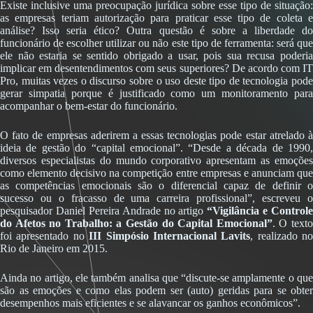
Existe inclusive uma preocupação jurídica sobre esse tipo de situação:
as empresas teriam autorização para praticar esse tipo de coleta e
análise? Isso seria ético? Outra questão é sobre a liberdade do
funcionário de escolher utilizar ou não este tipo de ferramenta: será que
ele não estaria se sentido obrigado a usar, pois sua recusa poderia
implicar em desentendimentos com seus superiores? De acordo com IT
Pro, muitas vezes o discurso sobre o uso deste tipo de tecnologia pode
gerar simpatia porque é justificado como um monitoramento para
acompanhar o bem-estar do funcionário.
O fato de empresas aderirem a essas tecnologias pode estar atrelado à
ideia de gestão do “capital emocional”. “Desde a década de 1990,
diversos especialistas do mundo corporativo apresentam as emoções
como elemento decisivo na competição entre empresas e anunciam que
as competências emocionais são o diferencial capaz de definir o
sucesso ou o fracasso de uma carreira profissional”, escreveu o
pesquisador Daniel Pereira Andrade no artigo
“Vigilância e Controle
do Afetos no Trabalho: a Gestão do Capital Emocional”
. O text
foi apresentado no
III Simpósio Internacional Lavits
, realizado no
Rio de Janeiro em 2015.
Ainda no artigo, ele também analisa que “discute-se amplamente o que
são as emoções e como elas podem ser (auto) geridas para se obter
desempenhos mais eficientes e se alavancar os ganhos econômicos”.