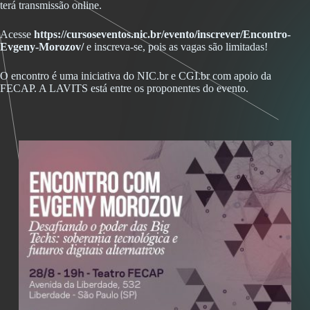
terá transmissão online.
Acesse
https://cursoseventos.nic.br/evento/inscrever/Encontro-
Evgeny-Morozov/
e inscreva-se, pois as vagas são limitadas!
O encontro é uma iniciativa do NIC.br e CGI.br com apoio da
FECAP. A LAVITS está entre os proponentes do evento.