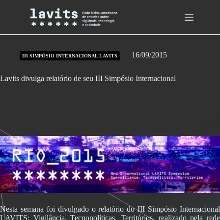
Skip
to
content
16/09/2015
III SIMPÓSIO INTERNACIONAL LAVITS
Lavits divulga relatório de seu III Simpósio Internacional
Nesta semana foi divulgado o relatório do III Simpósio Internacional
LAVITS: Vigilância, Tecnopolíticas, Territórios, realizado pela rede