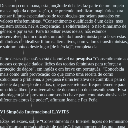
De acordo com Joana, esta junção de debates faz parte de um projeto
mais amplo da organização, que pretende mobilizar imaginários para
pensar futuros especulativos de tecnologias que sejam pautados em
valores transfeministas. “Consentimento qualificado é um deles, mas
existem outros, né? A cooperação, a solidariedade, o não-binarismo de
gênero e por ai vai. Para trabalhar essas ideias, nós estamos
desenvolvendo um oráculo, um oráculo transfeminista para fazer estas
dinâmicas de idealizar futuros alternativos, com valores transfeministas,
e sair um pouco deste lugar [de inércia]”, completa ela.
Parte destas discussões está disponível na
pesquisa
“Consentimento ao
nossos corpos de dados: lições das teorias feministas para reforçar a
proteção de dados”, em inglês e em breve em português. “Concebida
mais como uma provocação do que como uma receita de como
solucionar o problema, a pesquisa é uma tentativa de contribuir para o
debate da proteção de dados, que parece retornar frequentemente para
uma ideia liberal e universalizante do conceito de consentimento. Essa
abordagem já se provou como sendo chave para condutas abusivas de
diferentes atores de poder”, afirmam Joana e Paz Peña.
VI Simpósio Internacional LAVITS
Estas reflexões, sobre “Consentimento na Internet: lições do feminismo
para reforçar nossa proteção de dados”, foram apresentadas por Joana