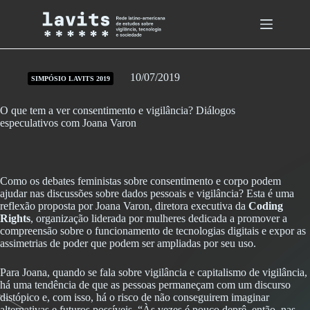
Skip
to
content
10/07/2019
SIMPÓSIO LAVITS 2019
O que tem a ver consentimento e vigilância? Diálogos
especulativos com Joana Varon
Como os debates feministas sobre consentimento e corpo podem
ajudar nas discussões sobre dados pessoais e vigilância? Esta é uma
reflexão proposta por Joana Varon, diretora executiva da
Coding
Rights
, organização liderada por mulheres dedicada a promover a
compreensão sobre o funcionamento de tecnologias digitais e expor as
assimetrias de poder que podem ser ampliadas por seu uso.
Para Joana, quando se fala sobre vigilância e capitalismo de vigilância,
há uma tendência de que as pessoas permaneçam com um discurso
distópico e, com isso, há o risco de não conseguirem imaginar
alternativas e futuros possíveis. “Às vezes é pouco deprê, então, nas