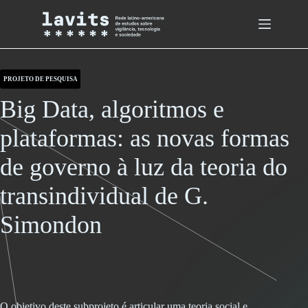
Skip
to
content
PROJETO DE PESQUISA
Big Data, algoritmos e
plataformas: as novas formas
de governo à luz da teoria do
transindividual de G.
Simondon
O objetivo deste subprojeto é articular uma teoria social e