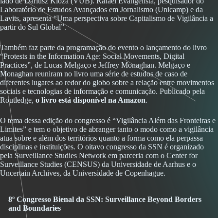
lado de Dariusz Kloza (VUB). Rafael Evangelista, pesquisador do
Laboratório de Estudos Avançados em Jornalismo (Unicamp) e da
Lavits, apresenta “Uma perspectiva sobre Capitalismo de Vigilância a
partir do Sul Global”.
Também faz parte da programação do evento o lançamento do livro
“Protests in the Information Age: Social Movements, Digital
Practices”, de Lucas Melgaço e Jeffrey Monaghan. Melgaço e
Monaghan reuniram no livro uma série de estudos de caso de
diferentes lugares ao redor do globo sobre a relação entre movimentos
sociais e tecnologias de informação e comunicação. Publicado pela
Routledge,
o livro está disponível na Amazon
.
O tema dessa edição do congresso é “Vigilância Além das Fronteiras e
Limites” e tem o objetivo de abranger tanto o modo como a vigilância
atua sobre e além dos territórios quanto a forma como ela perpassa
disciplinas e instituições. O oitavo congresso da SSN é organizado
pela Surveillance Studies Network em parceria com o Center for
Surveillance Studies (CENSUS) da Universidade de Aarhus e o
Uncertain Archives, da Universidade de Copenhague.
8º Congresso Bienal da SSN: Surveillance Beyond Borders
and Boundaries