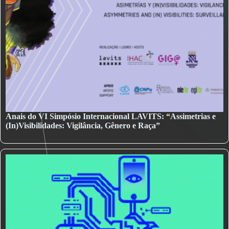
Anais do VI Simpósio Internacional LAVITS: “Assimetrias e
(In)Visibilidades: Vigilância, Gênero e Raça”