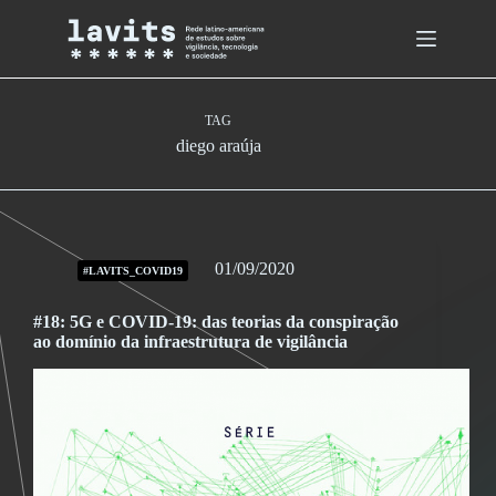
Skip
to
content
TAG
diego araúja
01/09/2020
#LAVITS_COVID19
#18: 5G e COVID-19: das teorias da conspiração
ao domínio da infraestrutura de vigilância